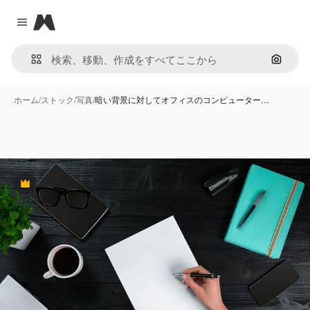
Magnific
Close menu
画像で
ホーム
/
ストック
/
写真
/
暗い背景に対してオフィスのコンピューター…
Premium