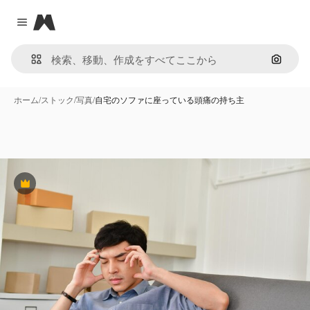
Magnific
Close menu
画像で
ホーム
/
ストック
/
写真
/
自宅のソファに座っている頭痛の持ち主
Premium