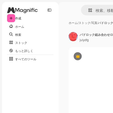
作成
ホーム
/
ストック
/
写真
/
パドロッ
ホーム
検索
パドロック組み合わせロ
julydfg
ストック
もっと詳しく
Premium
すべてのツール