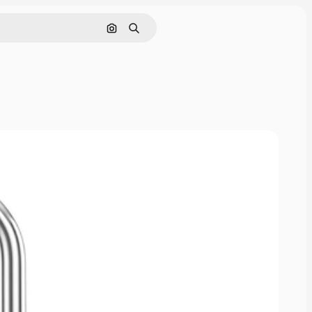
画像で検索
検索