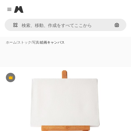
Magnific
Close menu
画像で
ホーム
/
ストック
/
写真
/
絵画キャンバス
Premium