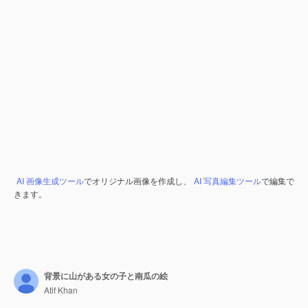
AI 画像生成ツール
でオリジナル画像を作成し、
AI 写真編集ツール
で編集で
きます。
背景に山がある女の子と南瓜の絵
Atif Khan