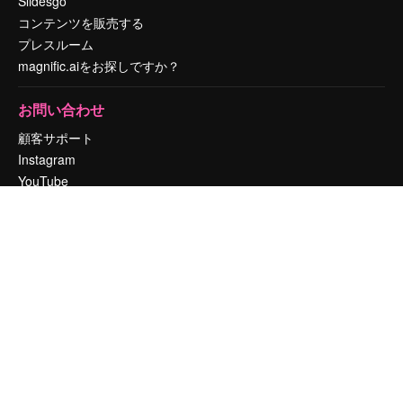
Slidesgo
コンテンツを販売する
プレスルーム
magnific.aiをお探しですか？
お問い合わせ
顧客サポート
Instagram
YouTube
LinkedIn
TikTok
Discord
X
Reddit
Copyright © 2010-
2026
Freepik Company S.L.U.
無断複写・転載を禁じま
す
.