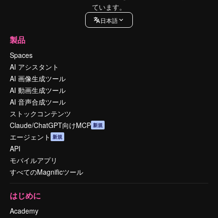
ています。
日本語
製品
Spaces
AI アシスタント
AI 画像生成ツール
AI 動画生成ツール
AI 音声合成ツール
ストックコンテンツ
Claude/ChatGPT向けMCP
新規
エージェント
新規
API
モバイルアプリ
すべてのMagnificツール
はじめに
Academy