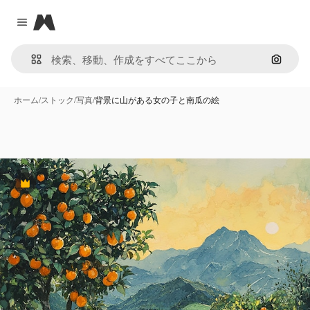
Magnific
Close menu
画像で
ホーム
/
ストック
/
写真
/
背景に山がある女の子と南瓜の絵
Premium