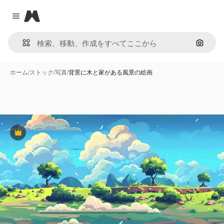
Magnific
Close menu
画像で
ホーム
/
ストック
/
写真
/
背景に木と家がある風景の絵画
Premium