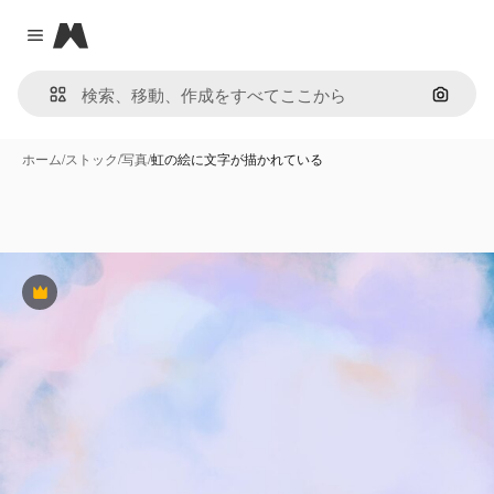
Magnific
Close menu
画像で
ホーム
/
ストック
/
写真
/
虹の絵に文字が描かれている
Premium