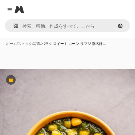
Magnific
Close menu
画像で
ホーム
/
ストック
/
写真
/
パラク スイート コーン サブジ 別名ほ…
Premium