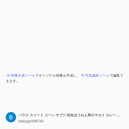
AI 画像生成ツール
でオリジナル画像を作成し、
AI 写真編集ツール
で編集で
きます。
パラク スイート コーン サブジ 別名ほうれん草のマカイ カレー サブジ 北インドのメイン コース メニュー
babyygirll98765