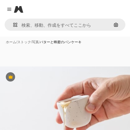
Magnific
Close menu
画像で
ホーム
/
ストック
/
写真
/
バターと蜂蜜のパンケーキ
Premium