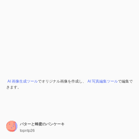
AI 画像生成ツール
でオリジナル画像を作成し、
AI 写真編集ツール
で編集で
きます。
バターと蜂蜜のパンケーキ
topntp26