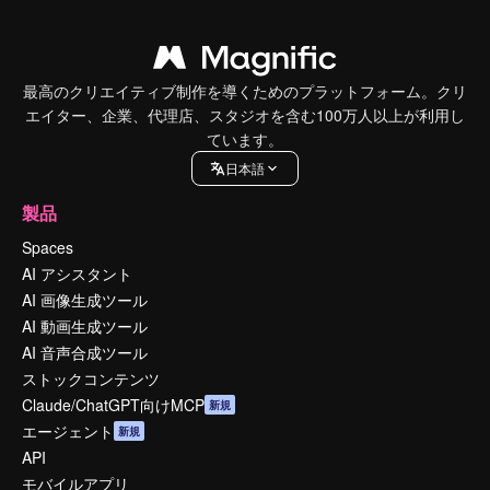
最高のクリエイティブ制作を導くためのプラットフォーム。クリ
エイター、企業、代理店、スタジオを含む100万人以上が利用し
ています。
日本語
製品
Spaces
AI アシスタント
AI 画像生成ツール
AI 動画生成ツール
AI 音声合成ツール
ストックコンテンツ
Claude/ChatGPT向けMCP
新規
エージェント
新規
API
モバイルアプリ