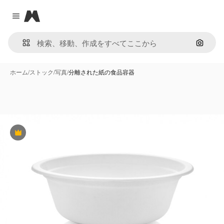
Magnific
Close menu
画像で
ホーム
/
ストック
/
写真
/
分離された紙の食品容器
Premium