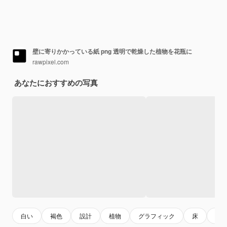
壁に寄りかかっている紙 png 透明で乾燥した植物を花瓶に
rawpixel.com
あなたにおすすめの写真
白い
褐色
設計
植物
グラフィック
床
花