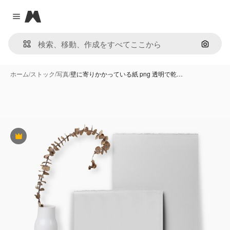
Magnific
Close menu
画像で
ホーム
/
ストック
/
写真
/
壁に寄りかかっている紙 png 透明で乾…
Premium