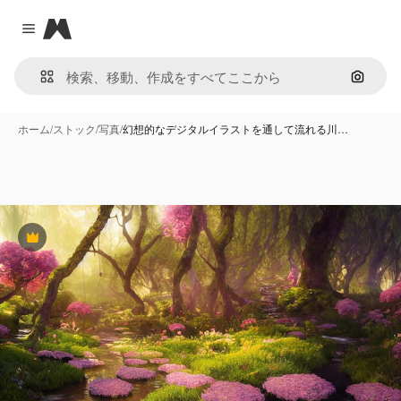
Magnific
Close menu
画像で
ホーム
/
ストック
/
写真
/
幻想的なデジタルイラストを通して流れる川…
Premium