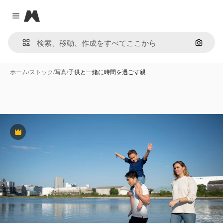
Magnific
Close menu
画像で
ホーム
/
ストック
/
写真
/
子供と一緒に時間を過ごす親
Premium