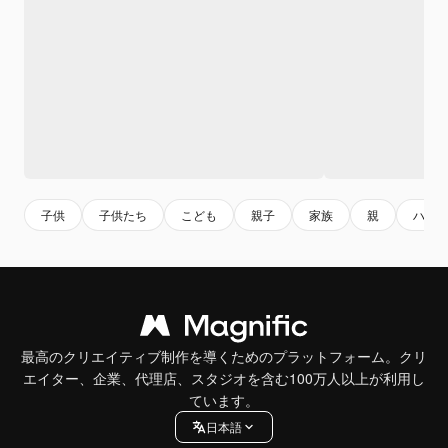
子供
子供たち
こども
親子
家族
親
ハッ
最高のクリエイティブ制作を導くためのプラットフォーム。クリ
エイター、企業、代理店、スタジオを含む100万人以上が利用し
ています。
日本語