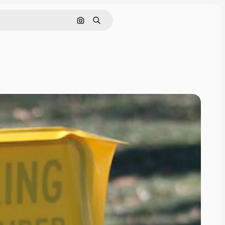
画像で検索
検索