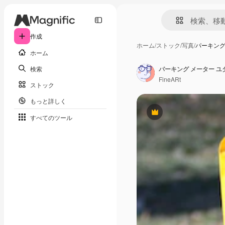
作成
ホーム
/
ストック
/
写真
/
パーキング
ホーム
検索
パーキング メーター 
FineARt
ストック
もっと詳しく
Premium
すべてのツール