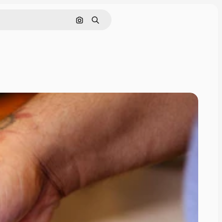
画像で検索
検索