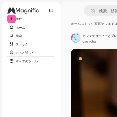
作成
ホーム
/
ストック
/
写真
/
カフェで
ホーム
検索
カフェでコーヒーとプレ
dmytrohai
ストック
もっと詳しく
Premium
すべてのツール