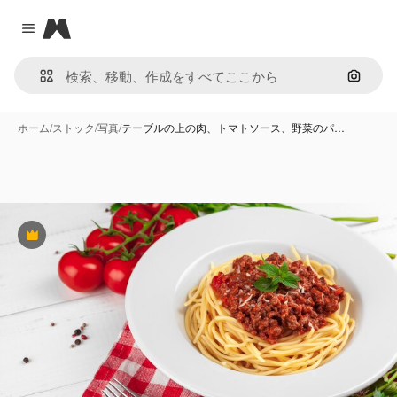
Magnific
Close menu
画像で
ホーム
/
ストック
/
写真
/
テーブルの上の肉、トマトソース、野菜のパ…
Premium