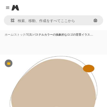
Magnific
Close menu
画像で
ホーム
/
ストック
/
写真
/
パステルカラーの抽象的なロゴの背景イラス…
Premium