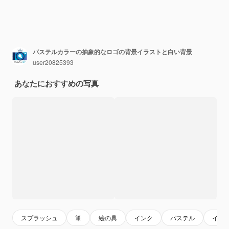
パステルカラーの抽象的なロゴの背景イラストと白い背景
user20825393
あなたにおすすめの写真
スプラッシュ
筆
絵の具
インク
パステル
イン