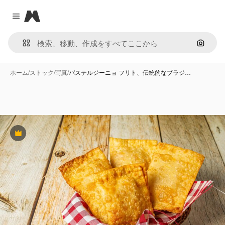
Magnific
Close menu
画像で
ホーム
/
ストック
/
写真
/
パステルジーニョ フリト、伝統的なブラジ…
Premium