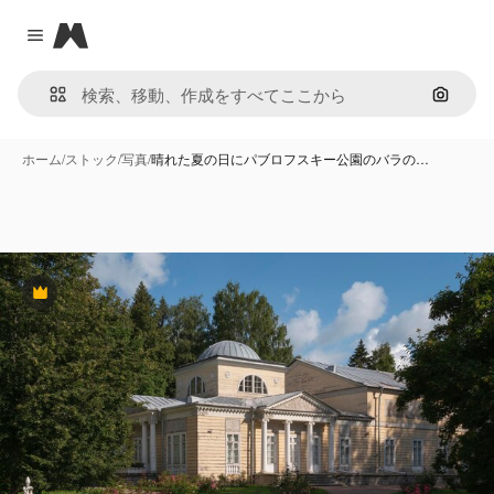
Magnific
Close menu
画像で
ホーム
/
ストック
/
写真
/
晴れた夏の日にパブロフスキー公園のバラの…
Premium