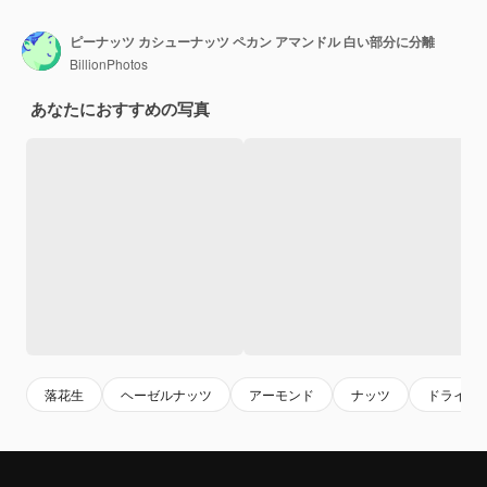
ピーナッツ カシューナッツ ペカン アマンドル 白い部分に分離
BillionPhotos
あなたにおすすめの写真
落花生
ヘーゼルナッツ
アーモンド
ナッツ
ドライフ