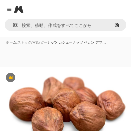
Magnific
Close menu
画像で
ホーム
/
ストック
/
写真
/
ピーナッツ カシューナッツ ペカン アマ…
Premium