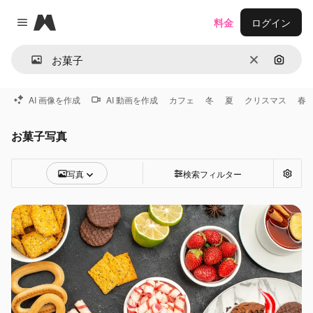
Magnific
料金
ログイン
Close menu
消去
画像で
AI 画像を作成
AI 動画を作成
カフェ
冬
夏
クリスマス
春
お菓子写真
写真
検索フィルター