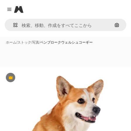
Magnific
Close menu
画像で
ホーム
/
ストック
/
写真
/
ペンブロークウェルシュコーギー
Premium