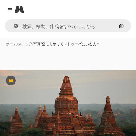
Magnific
Close menu
画像で
ホーム
/
ストック
/
写真
/
空に向かってストゥーパにいる人々
Premium