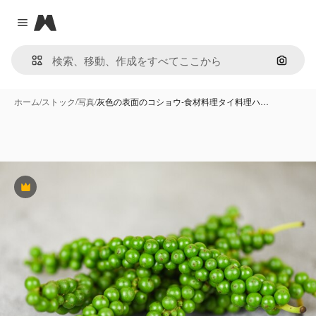
Magnific
Close menu
画像で
ホーム
/
ストック
/
写真
/
灰色の表面のコショウ-食材料理タイ料理ハ…
Premium