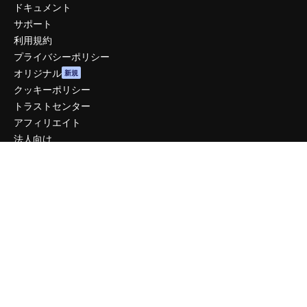
ドキュメント
サポート
利用規約
プライバシーポリシー
オリジナル
新規
クッキーポリシー
トラストセンター
アフィリエイト
法人向け
運営
料金
会社概要
Reviews
採用情報
検索トレンド
ブログ
イベント