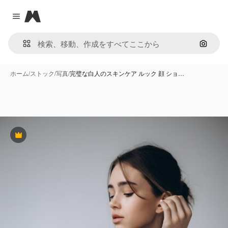
Magnific
Close menu
画像で
ホーム
/
ストック
/
写真
/
完璧な白人のスキンケア ルック 顔 ショ…
Premium