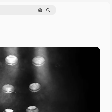
画像で検索
検索