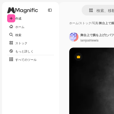
作成
ホーム
/
ストック
/
写真
/
舞台上で
ホーム
検索
舞台上で腕を上げたパフ
iamjoshlewis
ストック
もっと詳しく
Premium
すべてのツール