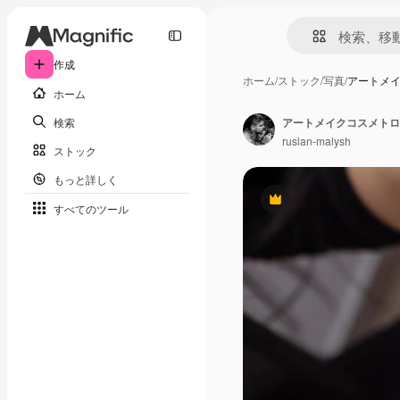
作成
ホーム
/
ストック
/
写真
/
アートメ
ホーム
検索
ruslan-malysh
ストック
もっと詳しく
Premium
すべてのツール