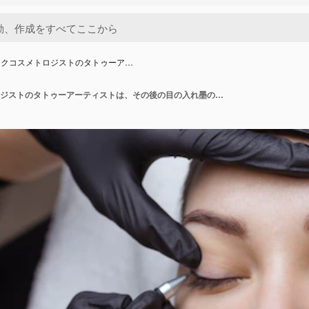
イクコスメトロジストのタトゥーア…
アートメイクコスメトロジストのタトゥーアーティストは、その後の目の入れ墨の適用のために、client39sのまぶたに輪郭を適用します