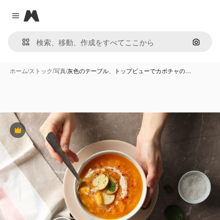
Magnific
Close menu
画像で
ホーム
/
ストック
/
写真
/
灰色のテーブル、トップビューでカボチャの…
Premium