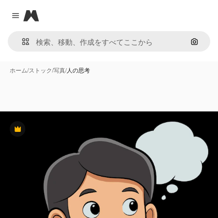
Magnific
Close menu
画像で
ホーム
/
ストック
/
写真
/
人の思考
Premium