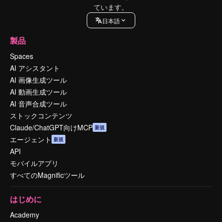
ています。
日本語
製品
Spaces
AI アシスタント
AI 画像生成ツール
AI 動画生成ツール
AI 音声合成ツール
ストックコンテンツ
Claude/ChatGPT向けMCP
新規
エージェント
新規
API
モバイルアプリ
すべてのMagnificツール
はじめに
Academy