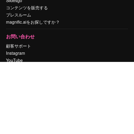
Slidesgo
コンテンツを販売する
プレスルーム
magnific.aiをお探しですか？
お問い合わせ
顧客サポート
Instagram
YouTube
LinkedIn
TikTok
Discord
X
Reddit
Copyright © 2010-
2026
Freepik Company S.L.U.
無断複写・転載を禁じま
す
.