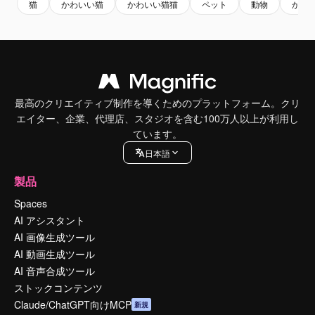
猫
かわいい猫
かわいい猫猫
ペット
動物
かわ
最高のクリエイティブ制作を導くためのプラットフォーム。クリ
エイター、企業、代理店、スタジオを含む100万人以上が利用し
ています。
日本語
製品
Spaces
AI アシスタント
AI 画像生成ツール
AI 動画生成ツール
AI 音声合成ツール
ストックコンテンツ
Claude/ChatGPT向けMCP
新規