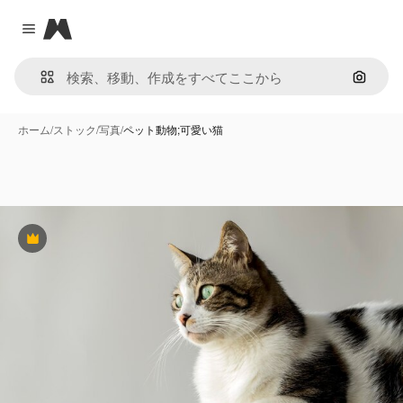
Magnific
Close menu
画像で
ホーム
/
ストック
/
写真
/
ペット動物;可愛い猫
Premium