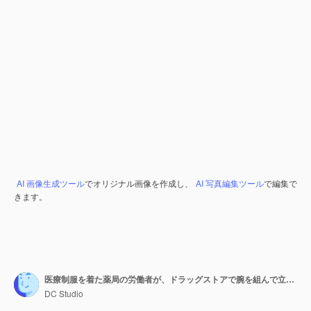
AI 画像生成ツール
でオリジナル画像を作成し、
AI 写真編集ツール
で編集で
きます。
医療制服を着た薬局の労働者が、ドラッグストアで腕を組んで立ち、顧客を待っています。サプリメント、ビタミン、錠剤を販売し、顧客のヘルスケアを支援する薬剤師。医療支援
DC Studio