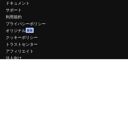
ドキュメント
サポート
利用規約
プライバシーポリシー
オリジナル
新規
クッキーポリシー
トラストセンター
アフィリエイト
法人向け
運営
料金
会社概要
Reviews
採用情報
検索トレンド
ブログ
イベント