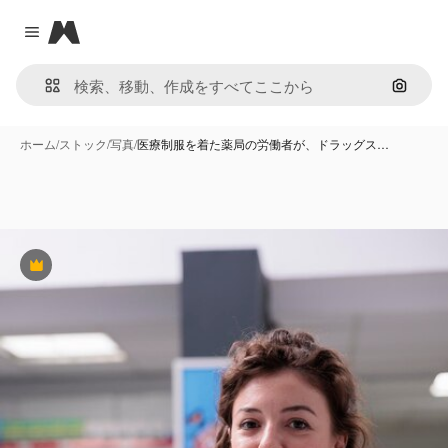
Magnific
Close menu
画像で
ホーム
/
ストック
/
写真
/
医療制服を着た薬局の労働者が、ドラッグス…
Premium