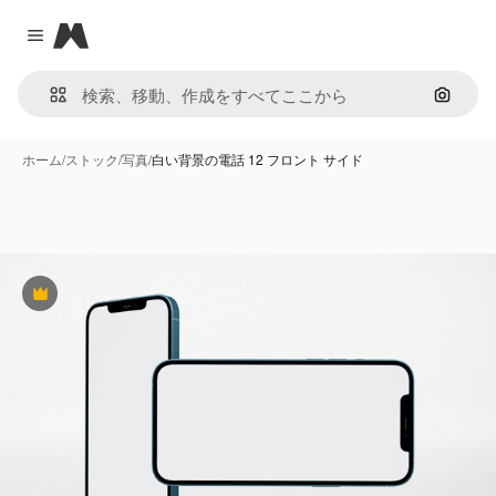
Magnific
Close menu
画像で
ホーム
/
ストック
/
写真
/
白い背景の電話 12 フロント サイド
Premium