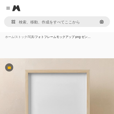
Magnific
Close menu
画像で
ホーム
/
ストック
/
写真
/
フォトフレームモックアップ png ゼン…
Premium