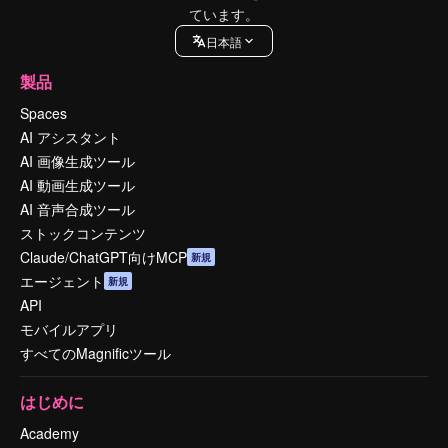
ています。
日本語
製品
Spaces
AI アシスタント
AI 画像生成ツール
AI 動画生成ツール
AI 音声合成ツール
ストックコンテンツ
Claude/ChatGPT向けMCP
新規
エージェント
新規
API
モバイルアプリ
すべてのMagnificツール
はじめに
Academy