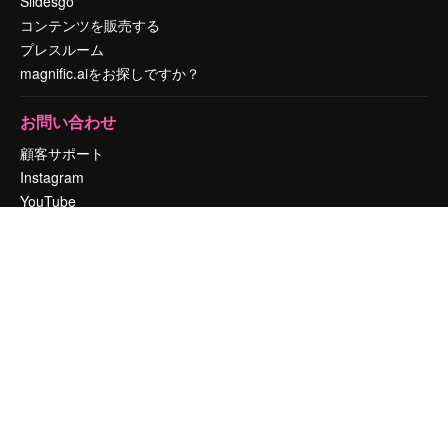
Slidesgo
コンテンツを販売する
プレスルーム
magnific.aiをお探しですか？
お問い合わせ
顧客サポート
Instagram
YouTube
LinkedIn
TikTok
Discord
X
Reddit
Copyright © 2010-
2026
Freepik Company S.L.U.
無断複写・転載を禁じま
す
.