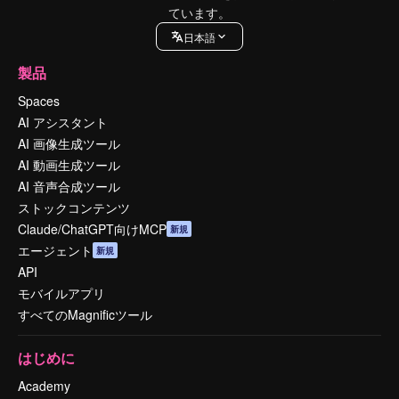
ています。
日本語
製品
Spaces
AI アシスタント
AI 画像生成ツール
AI 動画生成ツール
AI 音声合成ツール
ストックコンテンツ
Claude/ChatGPT向けMCP
新規
エージェント
新規
API
モバイルアプリ
すべてのMagnificツール
はじめに
Academy