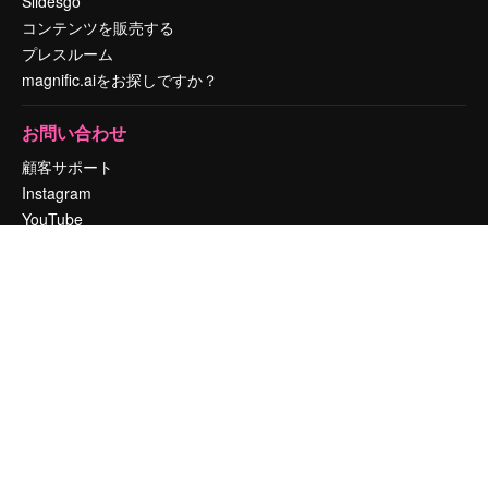
Slidesgo
コンテンツを販売する
プレスルーム
magnific.aiをお探しですか？
お問い合わせ
顧客サポート
Instagram
YouTube
LinkedIn
TikTok
Discord
X
Reddit
Copyright © 2010-
2026
Freepik Company S.L.U.
無断複写・転載を禁じま
す
.