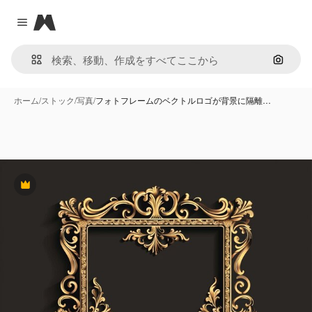
Magnific
Close menu
画像で
ホーム
/
ストック
/
写真
/
フォトフレームのベクトルロゴが背景に隔離…
Premium