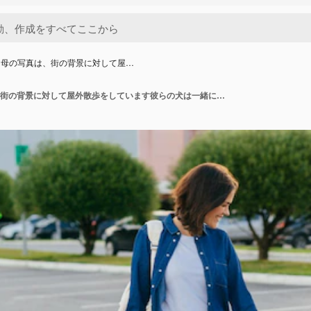
と母の写真は、街の背景に対して屋…
幸せな娘と母の写真は、街の背景に対して屋外散歩をしています彼らの犬は一緒に手を保ちます週末を一緒に過ごす暇な時間を楽しむ家族の動物とレジャーのコンセプト