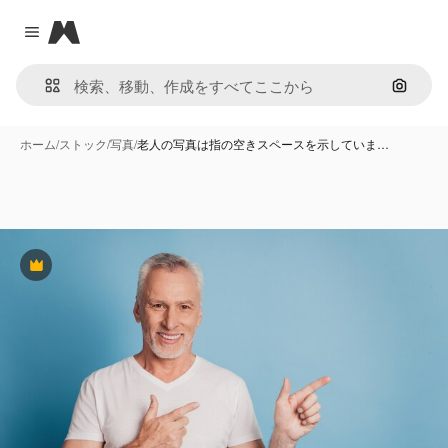
Magnific
Close menu
画像で
ホーム
/
ストック
/
写真
/
老人の写真は指の空きスペースを示していま…
Premium