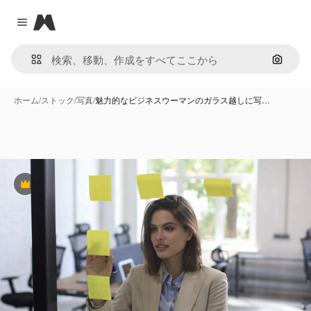
Magnific
Close menu
画像で
ホーム
/
ストック
/
写真
/
魅力的なビジネスウーマンのガラス越しに写…
Premium