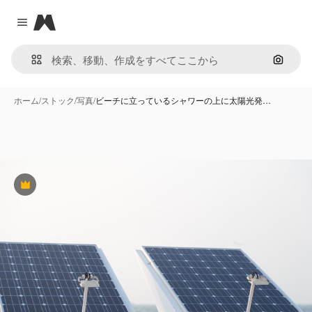
Magnific
Close menu
画像で
ホーム
/
ストック
/
写真
/
ビーチに立っているシャワーの上に太陽光発…
Premium