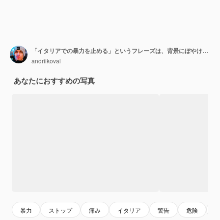
「イタリアでの暴力を止める」というフレーズは、背景にぼやけたイタリアの旗を持つ男性の手のバナーにあります 悲しい権利 セキュリティ 社会的ストレス 戦闘 憎しみ 残酷
andriikoval
あなたにおすすめの写真
暴力
ストップ
痛み
イタリア
警告
危険