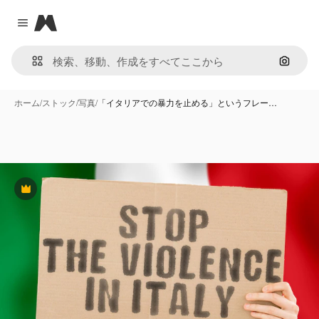
Magnific
Close menu
画像で
ホーム
/
ストック
/
写真
/
「イタリアでの暴力を止める」というフレー…
Premium