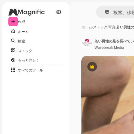
作成
ホーム
/
ストック
/
写真
/
若い男性
ホーム
検索
若い男性の足を調べてい
Wavebreak Media
ストック
もっと詳しく
Premium
すべてのツール