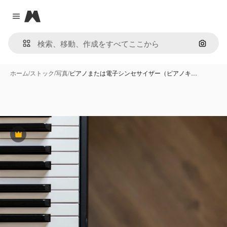
Magnific
Close menu
画像で
ホーム
/
ストック
/
写真
/
ピアノまたは電子シンセサイザー（ピアノキ…
Premium