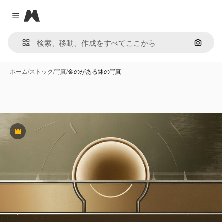
Magnific
Close menu
画像で
ホーム
/
ストック
/
写真
/
金のがある鉢の写真
Premium