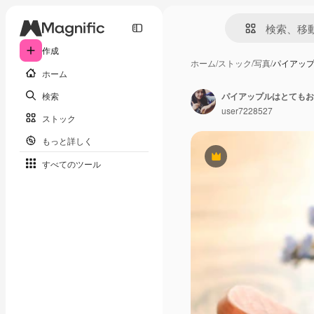
作成
ホーム
/
ストック
/
写真
/
パイアッ
ホーム
検索
パイアップルはとてもお
user7228527
ストック
もっと詳しく
Premium
すべてのツール