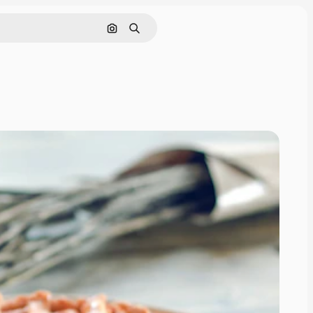
画像で検索
検索