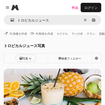
Magnific
料金
ログイン
Close menu
消去
画像で
AI 画像を作成
AI 動画を作成
カクテル
ヤシの木
チラシ
炭酸
トロピカルジュース写真
写真
検索フィルター