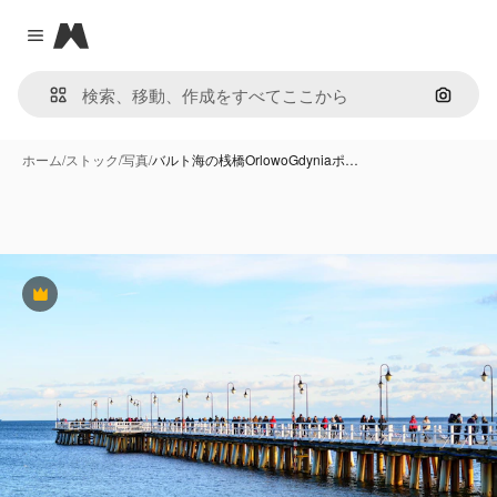
Magnific
Close menu
画像で
ホーム
/
ストック
/
写真
/
バルト海の桟橋OrlowoGdyniaポ…
Premium