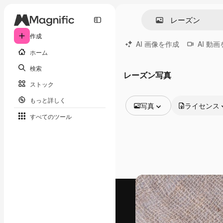
作成
AI 画像を作成
AI 動
ホーム
検索
レーズン写真
ストック
もっと詳しく
写真
ライセンス
すべてのツール
全ての画像
ベクトル
イラスト
写真
PSD
テンプレート
モックアップ
動画
映像素材
モーショングラフィックス
動画テンプレート
アイコン
3D モデル