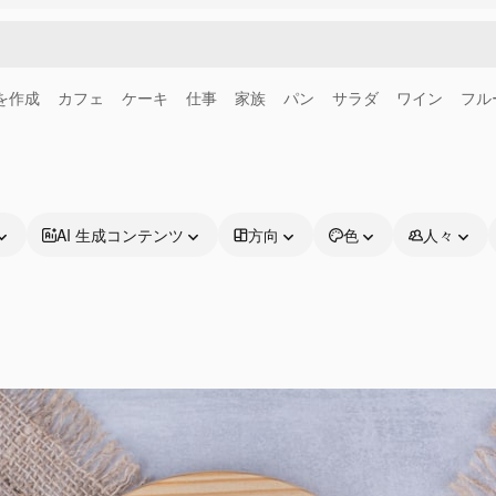
画を作成
カフェ
ケーキ
仕事
家族
パン
サラダ
ワイン
フル
AI 生成コンテンツ
方向
色
人々