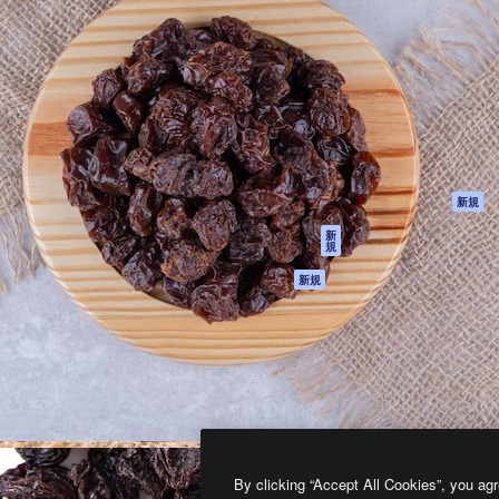
製品
はじめに
ティブ制作を導くためのプラ
Spaces
Academy
クリエイター、企業、代理
AI アシスタント
ドキュメント
含む100万人以上が利用して
AI 画像生成ツール
サポート
AI 動画生成ツール
利用規約
AI 音声合成ツール
プライバシーポリ
シー
ストックコンテン
ツ
オリジナル
新規
Claude/ChatGPT
クッキーポリシー
新
規
向けMCP
トラストセンター
エージェント
アフィリエイト
新規
API
法人向け
モバイルアプリ
すべてのMagnificツ
ール
2026
Freepik Company S.L.U.
無断複写・転載を禁じます
.
By clicking “Accept All Cookies”, you agr