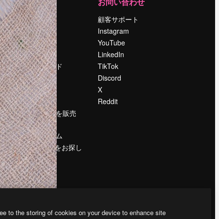
運営
お問い合わせ
料金
顧客サポート
会社概要
Instagram
Reviews
YouTube
採用情報
LinkedIn
検索トレンド
TikTok
ブログ
Discord
イベント
X
Slidesgo
Reddit
コンテンツを販売
する
プレスルーム
magnific.aiをお探し
ですか？
ee to the storing of cookies on your device to enhance site