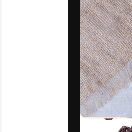
フォント
最高のクリエイ
ットフォーム。
店、スタジオを
います。
日本語
Copyright © 2010-