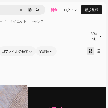
料金
ログイン
新規登録
消去
画像で検索
検索
ーツ
ダイエット
キャンプ
関連
性
ファイルの種類
詳細