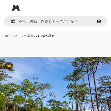
Magnific
Close menu
画像で
ホーム
/
ストック
/
写真
/
パイン森林景観
Premium