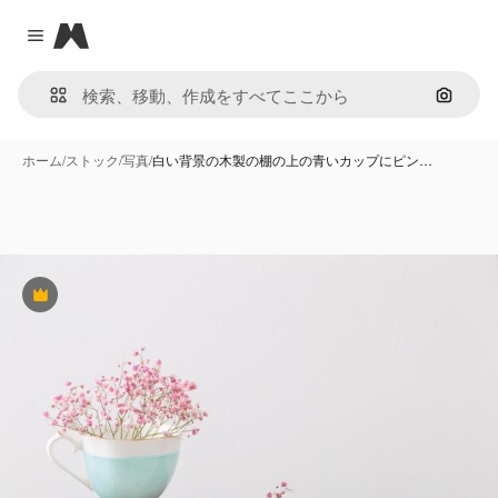
Magnific
Close menu
画像で
ホーム
/
ストック
/
写真
/
白い背景の木製の棚の上の青いカップにピン…
Premium