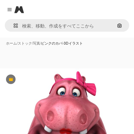
Magnific
Close menu
画像で
ホーム
/
ストック
/
写真
/
ピンクのカバ-3Dイラスト
Premium