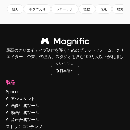
牡丹
ボタニカル
フローラル
植物
花束
結婚式
最高のクリエイティブ制作を導くためのプラットフォーム。クリ
エイター、企業、代理店、スタジオを含む100万人以上が利用し
ています。
日本語
製品
Spaces
AI アシスタント
AI 画像生成ツール
AI 動画生成ツール
AI 音声合成ツール
ストックコンテンツ