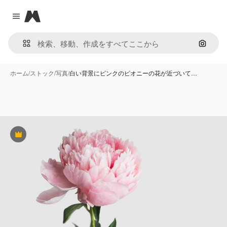
Magnific
Close menu
画像で
ホーム
/
ストック
/
写真
/
白い背景にピンクのピオニーの花が近づいて…
Premium